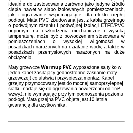
idealnie do zastosowania zarówno jako jedyne źródło
ciepła nawet w słabo izolowanych pomieszczeniach,
jak i ogrzewanie wspomagające, dla efektu ciepłej
podłogi. Mata PVC zbudowana jest z kabla grzejnego
o podwójnym rdzeniu i podwójnej izolacji ETFE/PVC
odpornym na uszkodzenia mechaniczne i wysoką
temperaturę, może być z powodzeniem stosowana w
pomieszczeniach o wysokiej wilgotności w
posadzkach narażonych na działanie wody, a także w
posadzkach przemysłowych narażonych na duże
obciążenia.
Warmup PVC
Maty grzewcze
wyposażone są tylko w
jeden kabel zasilający (jednostronne zasilanie maty
grzewczej) co ułatwia i przyspiesza montaż. Kabel
grzejny przymocowany jest do mocnej samoprzylepnej
siatki i nadaje się do ogrzewania powierzchni od 1m²
wzwyż, nie wymagając przy tym podnoszenia poziomu
podłogi. Mata grzejna PVC objęta jest 10 letnia
.
gwarancją dla użytkownika