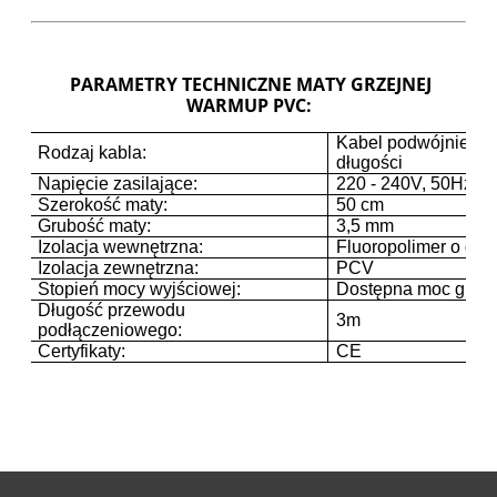
PARAMETRY TECHNICZNE MATY GRZEJNEJ
WARMUP PVC:
Kabel podwójnie iz
Rodzaj kabla:
długości
Napięcie zasilające:
220 - 240V, 50Hz
Szerokość maty:
50 cm
Grubość maty:
3,5 mm
Izolacja wewnętrzna:
Fluoropolimer o duż
Izolacja zewnętrzna:
PCV
Stopień mocy wyjściowej:
Dostępna moc grze
Długość przewodu
3m
podłączeniowego:
Certyfikaty:
CE