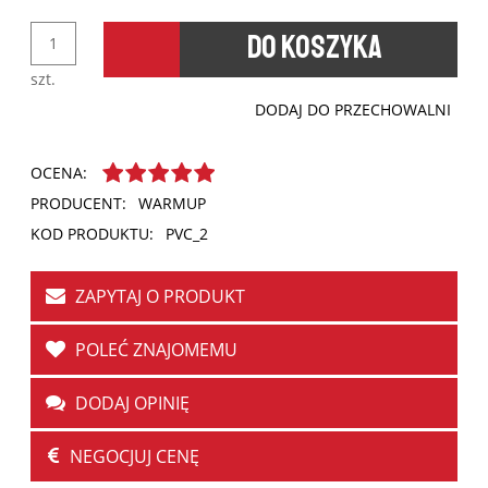
Link do produktu w sklepie konkurencji:
DO KOSZYKA
szt.
*
Proponowana cena brutto:
DODAJ DO PRZECHOWALNI
Twoja wiadomość:
OCENA:
PRODUCENT:
WARMUP
KOD PRODUKTU:
PVC_2
WYŚLIJ
ZAPYTAJ O PRODUKT
POLEĆ ZNAJOMEMU
DODAJ OPINIĘ
NEGOCJUJ CENĘ