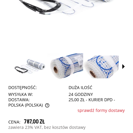
*
Imię i nazwisko:
DOSTĘPNOŚĆ:
DUŻA ILOŚĆ
WYSYŁKA W:
24 GODZINY
DOSTAWA:
25,00 ZŁ
- KURIER DPD -
*
Adres email:
POLSKA
(POLSKA)
sprawdź formy dostawy
CENA NIE ZAWIERA EWENTUALNYCH KOSZTÓW
PŁATNOŚCI
*
Numer telefonu:
787,00 zł
CENA:
zawiera 23% VAT, bez kosztów dostawy