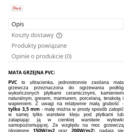
Opis
Koszty dostawy
Cena nie zawiera ewentualnych kosztów płatności
Produkty powiązane
Opinie o produkcie (0)
MATA GRZEJNA PVC:
PVC
to ultracienka, jednostronnie zasilana mata
grzewcza przeznaczona do ogrzewania podłóg
wykończonych płytkami ceramicznymi, kamieniem
naturalnym, gresem, marmurem, porcelaną, terakotą i
wapieniem. Z uwagi na relatywnie małą grubość -
tylko 3,5 mm
- matę można w prosty sposób zatopić
w samej tylko warstwie kleju pod płytkami lub
zatapiając ją w cienkiej warstwie wylewki
samopoziomującej. Ze względu na moc grzewczą
150W/m2
200W/m2
(dostępne
oraz
), nadają się