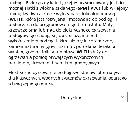
podłogi. Elektryczny kabel grzejny przymocowany jest do
mocnej siatki z włókna szklanego (
SPM i PVC
), lub wklejony
pomiędzy dwa arkusze wytrzymałej folii aluminiowej
(
WLFH
), która jest rozwijana i mocowana do podłogi, i
podłączana do programowalnego termostatu. Maty
grzewcze
SPM
lub
PVC
do elektrycznego ogrzewania
podłogowego nadają się do stosowania pod
wykończeniem podłogi takim jak: płytki ceramiczne,
kamień naturalny, gres, marmur, porcelana, terakota i
wapień, grzejna folia aluminiowa
WLFH
służy do
ogrzewania podłóg pływających wykończonych
parkietem, drewnem i panelami podłogowymi.
Elektryczne ogrzewanie podłogowe stanowi alternatywę
dla klasycznych, wodnych systemów ogrzewania, opartego
o tradycyjne grzejniki.