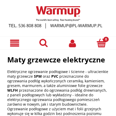
536 808 808
WARMUP@PL-WARMUP.PL
TEL.
│
Maty grzewcze elektryczne
Elektryczne ogrzewanie podłogowe i ścienne - ultracienkie
maty grzewcze
SPM
oraz
PVC
przeznaczone do
ogrzewania podłóg wykończonych ceramiką, kamieniem,
gresem, marmurem, a także aluminiowe folie grzewcze
WLFH
przeznaczone do ogrzewania podłóg drewnianych,
z paneli podłogowych lub wykładziny - idealne do
elektrycznego ogrzewania podłogowego pomieszczeń
zarówno w nowym, jak i starym budownictwie.
Ogrzewanie podłogowe z użyciem mat i folii grzejnych
wykonuje się w kilka godzin bez podnoszenia poziomu