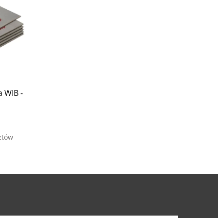
a WIB -
ztów