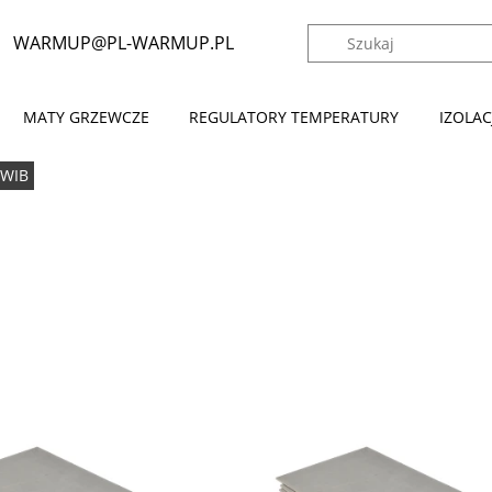
WARMUP@PL-WARMUP.PL
│
MATY GRZEWCZE
REGULATORY TEMPERATURY
IZOLA
 WIB