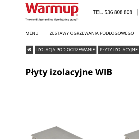
536 808 808
TEL.
MENU
ZESTAWY OGRZEWANIA PODŁOGOWEGO
IZOLACJA POD OGRZEWANIE
PŁYTY IZOLACYJNE
ODPAROWYWACZE LUSTER
PROMOCJA
Płyty izolacyjne WIB