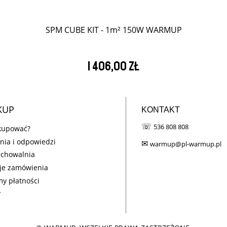
SPM CUBE KIT - 1m² 150W WARMUP
1 406,00 zł
KUP
KONTAKT
☏
536 808 808
 kupować?
nia i odpowiedzi
✉
warmup@pl-warmup.pl
echowalnia
je zamówienia
my płatności
y