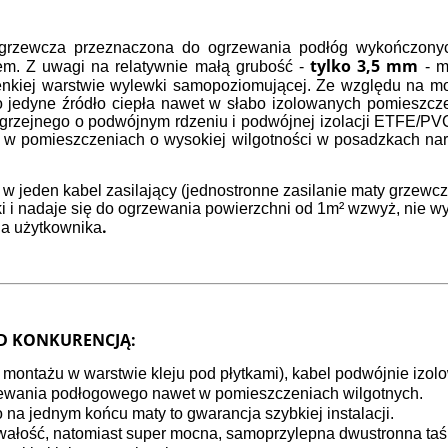
a ewentualnych kosztów
a grzewcza przeznaczona do ogrzewania podłóg wykończonyc
tylko 3,5 mm
em. Z uwagi na relatywnie małą grubość -
- m
 cienkiej warstwie wylewki samopoziomującej. Ze względu na 
o jedyne źródło ciepła nawet w słabo izolowanych pomieszcze
a grzejnego o podwójnym rdzeniu i podwójnej izolacji ETFE/
w pomieszczeniach o wysokiej wilgotności w posadzkach nar
 jeden kabel zasilający (jednostronne zasilanie maty grzewcze
i i nadaje się do ogrzewania powierzchni od 1m² wzwyż, nie 
.
la użytkownika
D KONKURENCJĄ:
o montażu w warstwie kleju pod płytkami), kabel podwójnie izo
ewania podłogowego nawet w pomieszczeniach wilgotnych.
o na jednym końcu maty to gwarancja szybkiej instalacji.
wałość, natomiast super mocna, samoprzylepna dwustronna taś