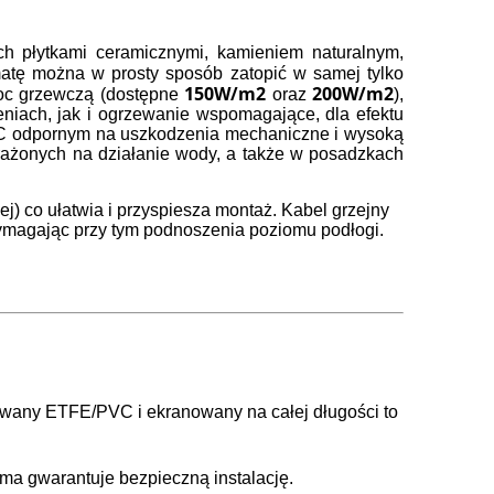
h płytkami ceramicznymi, kamieniem naturalnym,
atę można w prosty sposób zatopić w samej tylko
150W/m2
200W/m2
moc grzewczą (dostępne
oraz
),
niach, jak i ogrzewanie wspomagające, dla efektu
PVC odpornym na uszkodzenia mechaniczne i wysoką
ażonych na działanie wody, a także w posadzkach
j) co ułatwia i przyspiesza montaż. Kabel grzejny
wymagając przy tym podnoszenia poziomu podłogi.
lowany ETFE/PVC i ekranowany na całej długości to
ma gwarantuje bezpieczną instalację.