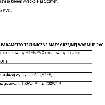
trzyj ją klejem wysoko elastycznym.
ze PVC.
PARAMETRY TECHNICZNE MATY GRZEJNEJ WARMUP PVC:
jnie izolowany ETFE/PVC ekranowany na całej
 50Hz
r o dużej wytrzymałości (ETFE)
c grzewcza: 150W/m² oraz 200W/m²