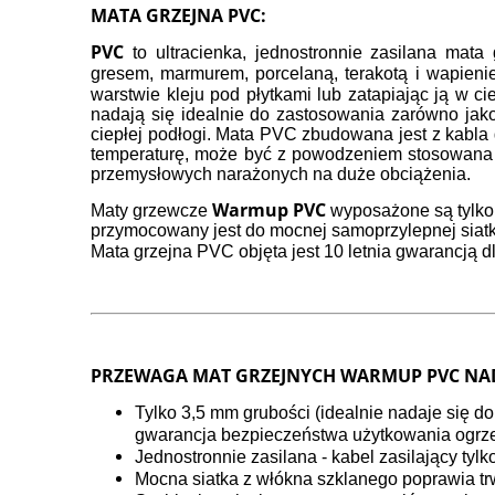
Cena nie zawier
MATA GRZEJNA PVC:
płatności
PVC
to ultracienka, jednostronnie zasilana mat
gresem, marmurem, porcelaną, terakotą i wapieni
warstwie kleju pod płytkami lub zatapiając ją w
nadają się idealnie do zastosowania zarówno jak
ciepłej podłogi. Mata PVC zbudowana jest z kabl
temperaturę, może być z powodzeniem stosowana 
przemysłowych narażonych na duże obciążenia.
Warmup PVC
Maty grzewcze
wyposażone są tylko w
przymocowany jest do mocnej samoprzylepnej siatk
Mata grzejna PVC objęta jest 10 letnia gwarancją d
PRZEWAGA MAT GRZEJNYCH WARMUP PVC NA
Tylko 3,5 mm grubości (idealnie nadaje się d
gwarancja bezpieczeństwa użytkowania ogrz
Jednostronnie zasilana - kabel zasilający tylk
Mocna siatka z włókna szklanego poprawia tr