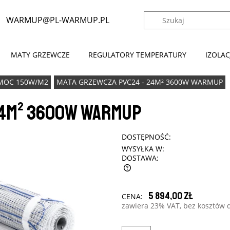
WARMUP@PL-WARMUP.PL
│
MATY GRZEWCZE
REGULATORY TEMPERATURY
IZOLA
*
Imię i nazwisko:
MOC 150W/M2
MATA GRZEWCZA PVC24 - 24M² 3600W WARMUP
*
Adres email:
24M² 3600W WARMUP
*
Numer telefonu:
DOSTĘPNOŚĆ:
WYSYŁKA W:
Link do produktu w sklepie konkurencji:
DOSTAWA:
*
Proponowana cena brutto:
NA NIE ZAWIERA EWENTUALNYCH
5 894,00 zł
CENA:
OSZTÓW PŁATNOŚCI
zawiera 23% VAT, bez kosztów 
Twoja wiadomość: