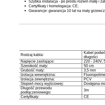
Szybka instalacja - po prostu rozwiń matę i za
Certyfikaty i homologacja: CE.
Gwarancje: gwarancja 10 lat na maty grzewc
Kabel podwó
Rodzaj kabla:
długości
Napięcie zasilające:
220 - 240V,
Szerokość maty:
50 cm
Grubość maty:
3,5 mm
Izolacja wewnętrzna:
Fluoropolime
Izolacja zewnętrzna:
PCV
Stopień mocy wyjściowej:
Dostępna mo
Długość przewodu
3m
podłączeniowego:
Certyfikaty:
CE