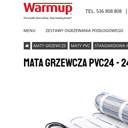
536 808 808
TEL.
MENU
ZESTAWY OGRZEWANIA PODŁOGOWEGO
MATY GRZEWCZE
MATY PVC
STANDARDOWA 
ODPAROWYWACZE LUSTER
PROMOCJA
MATA GRZEWCZA PVC24 - 
CE
K