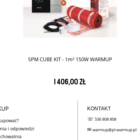
SPM CUBE KIT - 1m² 150W WARMUP
1 406,00 zł
KUP
KONTAKT
☏
536 808 808
 kupować?
nia i odpowiedzi
✉
warmup@pl-warmup.pl
echowalnia